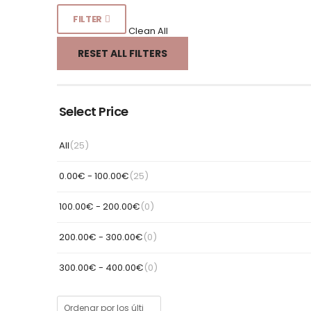
FILTER
Clean All
RESET ALL FILTERS
Select Price
All
(25)
0.00
€
-
100.00
€
(25)
100.00
€
-
200.00
€
(0)
200.00
€
-
300.00
€
(0)
300.00
€
-
400.00
€
(0)