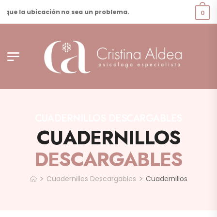
que la ubicación no sea un problema.
0
CUADERNILLOS DESCARGABLES
CUADERNILLOS
DESCARGABLES
>
>
Cuadernillos Descargables
Cuadernillos