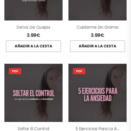
Detox De Quejas
Cuidarme Sin Drama
3.99
€
3.99
€
AÑADIR A LA CESTA
AÑADIR A LA CESTA
PDF
PDF
Soltar El Control
5 Ejercicios Para La Ansiedad