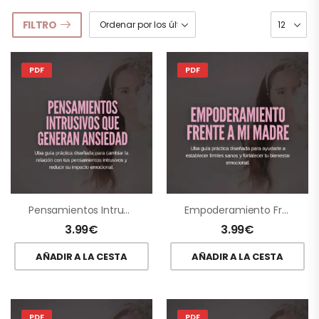
FILTRO
PDF
PDF
Pensamientos Intrusivos Que Generan Ansiedad
Empoderamiento Frente A Mi Madre
3.99
€
3.99
€
AÑADIR A LA CESTA
AÑADIR A LA CESTA
PDF
PDF